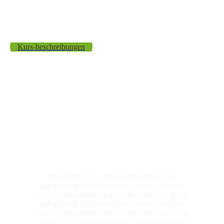
Kurs-beschreibungen
physiotherapie körperarbeit qi gong
yangsheng faszien release vera lehmann
kassel physiotherapie körperarbeit qi gong
yangsheng faszien release vera lehmann
kassel physiotherapie körperarbeit qi gong
yangsheng faszien release vera lehmann